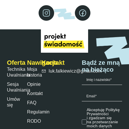
Oferta
Nawigacja
Kontakt
Bądź ze mną
na bieżąco
Technika
Moja
luk.falkiewicz@gmail.com
Uwalniania
historia
Sesja
Opinie
Uwalniania
Kontakt
Umów
FAQ
się
Akceptuję Politykę
Regulamin
Prywatności
i zgadzam się
RODO
na przetwarzanie
moich danych