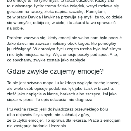
Bo emocje to nie tylko myśli, to także odczucie. Każdy zna
to z własnego życia: trema ściska żołądek, wstyd rozlewa się
gorącem na twarzy, złość napina szczękę. Pamiętam,
że w pracy Davida Hawkinsa przewija się myśl, że to, co dzieje
się w umyśle, odbija się w ciele, i to akurat łatwo sprawdzić
na sobie.
Problem zaczyna się, kiedy emocji nie wolno nam było poczuć.
Jako dzieci nie zawsze mieliśmy obok kogoś, kto pomógłby
ją udźwignąć. W dorosłym życiu często trzeba było być silnym
i nie było miejsca na łzy. Więc emocje poszły pod spód. A to,
co spychamy, zwykle zostaje jako napięcie.
Gdzie zwykle czujemy emocje?
To nie jest sztywna mapa i u każdego wygląda trochę inaczej,
ale wiele osób opisuje podobnie: lęk jako ścisk w brzuchu,
złość jako napięcie w klatce, barkach albo szczęce, żal jako
ciężar w piersi. To opis odczucia, nie diagnoza.
I tu ważna rzecz: jeśli doświadczasz przewlekłego bólu
albo objawów fizycznych, nie zakładaj z góry,
że to „tylko emocje”. To sprawa dla lekarza. Praca z emocjami
nie zastępuje badania i leczenia.