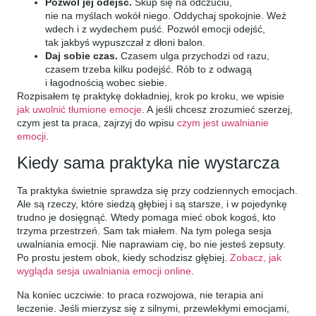
Pozwól jej odejść.
Skup się na odczuciu,
nie na myślach wokół niego. Oddychaj spokojnie. Weź
wdech i z wydechem puść. Pozwól emocji odejść,
tak jakbyś wypuszczał z dłoni balon.
Daj sobie czas.
Czasem ulga przychodzi od razu,
czasem trzeba kilku podejść. Rób to z odwagą
i łagodnością wobec siebie.
Rozpisałem tę praktykę dokładniej, krok po kroku, we wpisie
jak uwolnić tłumione emocje
. A jeśli chcesz zrozumieć szerzej,
czym jest ta praca, zajrzyj do wpisu
czym jest uwalnianie
emocji
.
Kiedy sama praktyka nie wystarcza
Ta praktyka świetnie sprawdza się przy codziennych emocjach.
Ale są rzeczy, które siedzą głębiej i są starsze, i w pojedynkę
trudno je dosięgnąć. Wtedy pomaga mieć obok kogoś, kto
trzyma przestrzeń. Sam tak miałem. Na tym polega sesja
uwalniania emocji. Nie naprawiam cię, bo nie jesteś zepsuty.
Po prostu jestem obok, kiedy schodzisz głębiej.
Zobacz, jak
wygląda sesja uwalniania emocji online
.
Na koniec uczciwie: to praca rozwojowa, nie terapia ani
leczenie. Jeśli mierzysz się z silnymi, przewlekłymi emocjami,