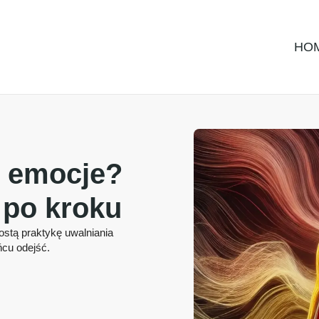
HO
e emocje?
 po kroku
rostą praktykę uwalniania
ńcu odejść.