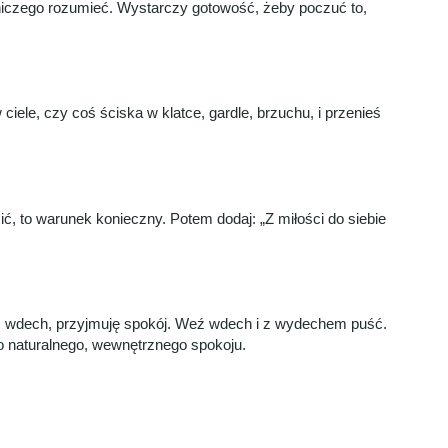
i niczego rozumieć. Wystarczy gotowość, żeby poczuć to,
ciele, czy coś ściska w klatce, gardle, brzuchu, i przenieś
ć, to warunek konieczny. Potem dodaj: „Z miłości do siebie
m, wdech, przyjmuję spokój. Weź wdech i z wydechem puść.
do naturalnego, wewnętrznego spokoju.