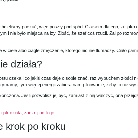
 chcieliśmy poczuć, więc poszły pod spód. Czasem dlatego, że jako d
ym i nie było miejsca na łzy. Złość, że szef coś rzucił. Żal po r
ie w ciele albo ciągłe zmęczenie, którego nic nie tłumaczy. Ciało pam
ie działa?
rostu czeka i co jakiś czas daje o sobie znać, raz wybuchem złości n
rzymamy, tym więcej energii zabiera nam pilnowanie, żeby to nie wys
ończona. Jeśli pozwolisz jej być, zamiast z nią walczyć, ona przejdzi
 jak działa, zacznij od tego.
e krok po kroku