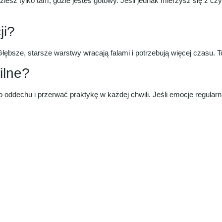
ziesz tylko tam, gdzie jesteś gotowy. Jeśli jednak mierzysz się z 
ji?
ębsze, starsze warstwy wracają falami i potrzebują więcej czasu. To
ilne?
 oddechu i przerwać praktykę w każdej chwili. Jeśli emocje regularni