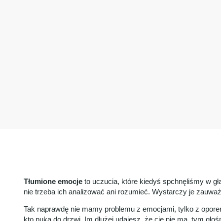
Tłumione emocje
to uczucia, które kiedyś spchnęliśmy w głąb,
nie trzeba ich analizować ani rozumieć. Wystarczy je zauważ
Tak naprawdę nie mamy problemu z emocjami, tylko z oporem 
kto puka do drzwi. Im dłużej udajesz, że cię nie ma, tym głośn