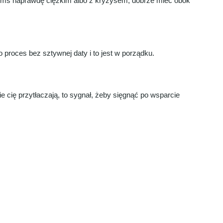
czymś naprawdę ciężkim albo z kryzysem, dobrze mieć obok
 proces bez sztywnej daty i to jest w porządku.
e cię przytłaczają, to sygnał, żeby sięgnąć po wsparcie