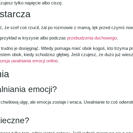
zujesz tylko napięcie albo ciszę.
starcza
ć, że szef coś rzucił, żal po rozmowie z mamą, lęk przed czymś now
 przykład w kryzysie albo podczas
przebudzenia duchowego
.
ynkę trudno je dosięgnąć. Wtedy pomaga mieć obok kogoś, kto trzyma 
estem obok, kiedy schodzisz głębiej. Jeśli czujesz, że dużo już wiesz 
sesja uwalniania emocji online
.
nia
lniania emocji?
e chwilową ulgę, ale emocja zostaje i wraca. Uwalnianie to coś odwro
pieczne?