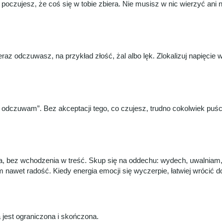
 poczujesz, że coś się w tobie zbiera. Nie musisz w nic wierzyć an
z odczuwasz, na przykład złość, żal albo lęk. Zlokalizuj napięcie w 
 odczuwam”. Bez akceptacji tego, co czujesz, trudno cokolwiek puści
nia, bez wchodzenia w treść. Skup się na oddechu: wydech, uwalnia
 nawet radość. Kiedy energia emocji się wyczerpie, łatwiej wrócić 
jest ograniczona i skończona.